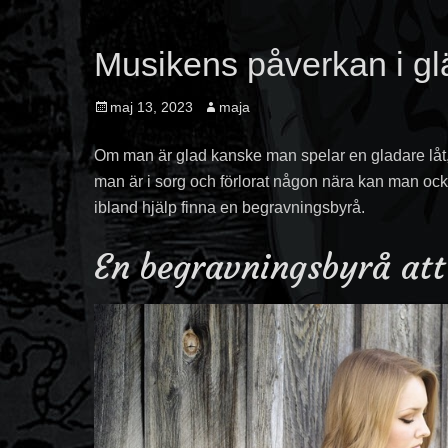
Musikens påverkan i gl
Posted
Author
maj 13, 2023
maja
on
Om man är glad kanske man spelar en gladare lå
man är i sorg och förlorat någon nära kan man o
ibland hjälp finna en begravningsbyrå.
En begravningsbyrå att 