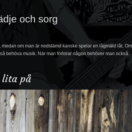
ädje och sorg
t, medan om man är nedstämd kanske spelar en lågmäld låt. O
ckså behöva musik. När man förlorar någon behöver man också
lita på