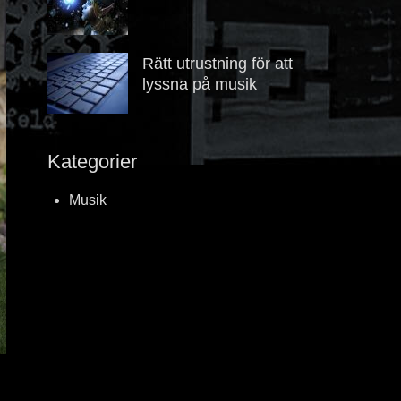
Posted
Author
2022
on
augusti
maja
3,
Rätt utrustning för att
2021
lyssna på musik
Posted
Author
on
april
maja
10,
Kategorier
2021
Musik