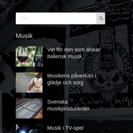
SÖK
Search
for:
Musik
m
Vin för den som älskar
italiensk musik
Posted
Author
on
december
maja
Musikens påverkan i
15,
glädje och sorg
2024
Posted
Author
on
maj
maja
Svenska
13,
musikproducenter
2023
Posted
Author
on
maj
maja
Musik i TV-spel
8,