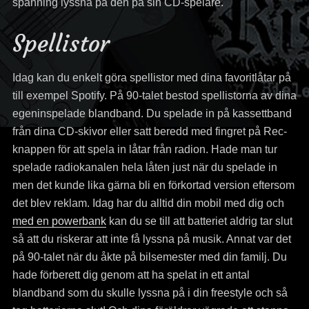
spänning lyssna på den på sin CD-spelare.
Spellistor
Idag kan du enkelt göra spellistor med dina favoritlåtar på
till exempel Spotify. På 90-talet bestod spellistorna av dina
egeninspelade blandband. Du spelade in på kassettband
från dina CD-skivor eller satt beredd med fingret på Rec-
knappen för att spela in låtar från radion. Hade man tur
spelade radiokanalen hela låten just när du spelade in
men det kunde lika gärna bli en förkortad version eftersom
det blev reklam. Idag har du alltid din mobil med dig och
med en powerbank
kan du se till att batteriet aldrig tar slut
så att du riskerar att inte få lyssna på musik. Annat var det
på 90-talet när du åkte på bilsemester med din familj. Du
hade förberett dig genom att ha spelat in ett antal
blandband som du skulle lyssna på i din freestyle och så