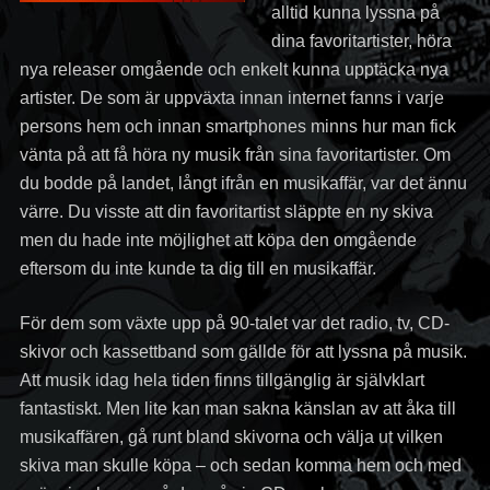
alltid kunna lyssna på
dina favoritartister, höra
nya releaser omgående och enkelt kunna upptäcka nya
artister. De som är uppväxta innan internet fanns i varje
persons hem och innan smartphones minns hur man fick
vänta på att få höra ny musik från sina favoritartister. Om
du bodde på landet, långt ifrån en musikaffär, var det ännu
värre. Du visste att din favoritartist släppte en ny skiva
men du hade inte möjlighet att köpa den omgående
eftersom du inte kunde ta dig till en musikaffär.
För dem som växte upp på 90-talet var det radio, tv, CD-
skivor och kassettband som gällde för att lyssna på musik.
Att musik idag hela tiden finns tillgänglig är självklart
fantastiskt. Men lite kan man sakna känslan av att åka till
musikaffären, gå runt bland skivorna och välja ut vilken
skiva man skulle köpa – och sedan komma hem och med