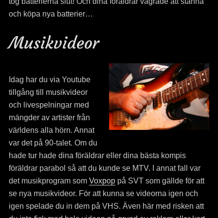
tog batterierna slut! Och dina föräldrar vägrade att stanna
och köpa nya batterier…
Musikvideor
Idag har du via Youtube
tillgång till musikvideor
och livespelningar med
mängder av artister från
världens alla hörn. Annat
var det på 90-talet. Om du
hade tur hade dina föräldrar eller dina bästa kompis
föräldrar parabol så att du kunde se MTV. I annat fall var
det musikprogram som
Voxpop
på SVT som gällde för att
se nya musikvideor. För att kunna se videorna igen och
igen spelade du in dem på VHS. Även här med risken att