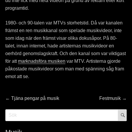
du inte fick med hela videon på grund av reklam eller kort
programtid.
1980- och 90-talen var MTVs storhetstid. Då var kanalen
främst en ren musikkanal som spelade musikvideor, inte
som idag när den främst visar olika dokusåpor. På 80-
talet, innan internet, hade artisternas musikvideor en
oerhörd genomslagskraft. Och den kanal som var viktigast
för att
marknadsföra musiken
var MTV. Artisterna gjorde
påkostade musikvideor som man med spänning såg fram
emot att se.
Inläggsnavigering
Previous
Next
←
Tjäna pengar på musik
Festmusik
→
post:
post:
S
Search
for: