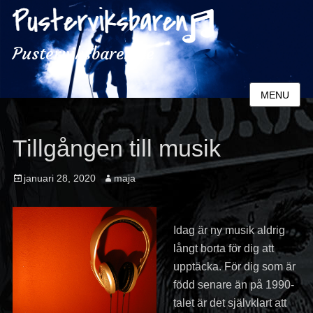
Pusterviksbaren.se
MENU
Tillgången till musik
Posted
Author
januari 28, 2020
maja
on
Idag är ny musik aldrig
långt borta för dig att
upptäcka. För dig som är
född senare än på 1990-
talet är det självklart att