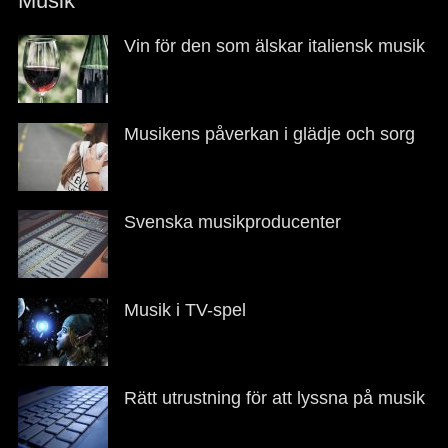
Musik
Vin för den som älskar italiensk musik
Posted
Author
on
december
maja
15,
Musikens påverkan i glädje och sorg
2024
Posted
Author
on
maj
maja
13,
Svenska musikproducenter
2023
Posted
Author
on
maj
maja
8,
Musik i TV-spel
2022
Posted
Author
on
augusti
maja
3,
Rätt utrustning för att lyssna på musik
2021
Posted
Author